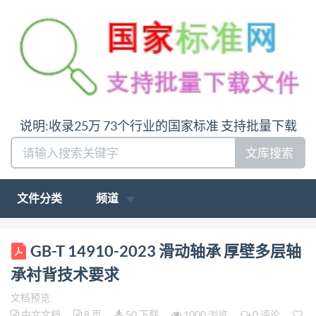
说明:收录25万 73个行业的国家标准 支持批量下载
文库搜索
文件分类
频道
ICS 21.100.10 CCS J12 GB 中华人民共和国国家标准
GB-T 14910-2023 滑动轴承 厚壁多层轴
GB/T 14910—2023 代替GB/T14910—1994 滑动轴承
承衬背技术要求
厚壁多层轴承衬背技术要求 Plain bearings-Technical
文档预览
requirements on backings for thick-walled multilayer
中文文档
8 页
50 下载
1000 浏览
0 评论