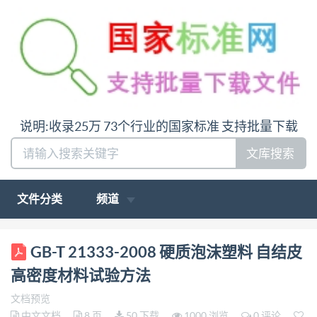
说明:收录25万 73个行业的国家标准 支持批量下载
文库搜索
文件分类
频道
ICS 83.100 G 31 中华人民共和国国家标准
GB-T 21333-2008 硬质泡沫塑料 自结皮
GB/T21333—2008/IS0 9054:1990 硬质泡沫塑料 自
高密度材料试验方法
结皮高密度材料试验方法 Rigid cellular plastics --Test
文档预览
methods for self- skinned, high-density materials (ISO
中文文档
8 页
50 下载
1000 浏览
0 评论