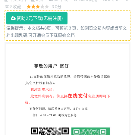
9054:1990,IDT) 2008-01-04发布 2008-09-01实施 中
309 收藏
3.0分
华人民共和国国家质量监督检验检疫总局 发布 中国
赞助2元下载(无需注册)
国家标准化管理委员会 GB/T21333—
温馨提示：本文档共8页，可预览 3 页，如浏览全部内容或当前文
2008/IS09054:1990 前言 本标准等同采用ISO9054：
档出现乱码,可开通会员下载原始文档
1990《硬质泡沫塑料 自结皮高密度材料试验方
法》，在技术内容与 ISO9054:1990一致，仅作了下
列编辑性修改： -取消ISO前言； 一A.5中增加“试样固
定夹具和加荷夹具见图A.1。” 本标准的附录 A为规范
性附录。 本标准由中国轻工业联合会提出。 本标准
由全国塑料制品标准化技术委员会归口。 本标准起草
单位：北京工商大学、国家塑料制品质量监督检验中
心（北京）、江苏省化工研究所有限 公司、山东省塑
料工业检测中心。 本标准主要起草人：陈倩、王向
东、吴昊、李莉、袁立群。 本标准为首次发布。 1