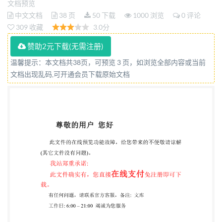
文档预览
IS019983:2022(E) ISO @ISO2022 IS0 19983:2022(E)
中文文档
38 页
50 下载
1000 浏览
0 评论
COPYRIGHTPROTECTEDDOCUMENT ISO2022 All
309 收藏
3.0分
rights reserved. Unless otherwise specified, or
赞助2元下载(无需注册)
required in the context of its implementation, no part
温馨提示：本文档共38页，可预览 3 页，如浏览全部内容或当前
of this publication may be reproduced or utilized
文档出现乱码,可开通会员下载原始文档
otherwise in anyform or by anymeans, electronic or
mechanical, including photocopying, orposting on
theinternetoran
intranet,withoutpriorwrittenpermission.Permissionc
eitherIsoattheaddressbelow or ISO's member body in
the country of the requester. ISO copyright office
CP401 : Ch.de Blandonnet 8 CH-1214 Vernier,Geneva
Phone: +4122 749 0111 Email:
copyright@iso.org
Website:www.iso.org Published in Switzerland ii
@IS0 2022-All rights reserved