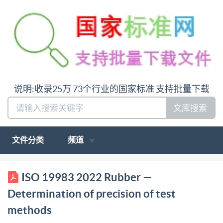
说明:收录25万 73个行业的国家标准 支持批量下载
文库搜索
文件分类
频道
ISO INTERNATIONAL STANDARD 19983 Second
ISO 19983 2022 Rubber —
edition 2022-06 Rubber Determination of precision
Determination of precision of test
of test methods Caoutchouc-Détermination de la
methods
fidelité des méthodes d'essai Referencenumber