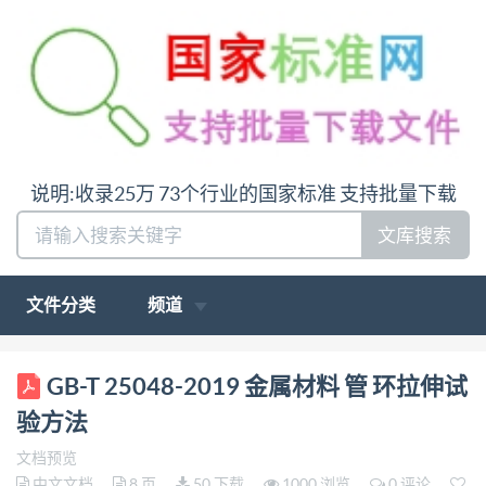
说明:收录25万 73个行业的国家标准 支持批量下载
文库搜索
文件分类
频道
ICS 77.040.10 H23 GB 中华人民共和国国家标准
GB-T 25048-2019 金属材料 管 环拉伸试
GB/T25048—2019/ISO8496:2013 代替GB/T25048—
验方法
2010 金属材料 管 环拉伸试验方法 Metallic materials-
文档预览
Tube-Ringtensile test (ISO8496:2013.IDT) 2019-08-
中文文档
8 页
50 下载
1000 浏览
0 评论