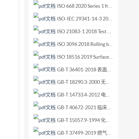
ISO 668 2020 Series 1 freight containers — Classification, dimensions and ratings.pdf
ISO-IEC 29341-14-3 2011 Information technology - UPnP device architecture - Part 14-3 Audio Video Device Control Protocol - Level 3 - Media Server Device .pdf
ISO 21083-1 2018 Test method to measure the efficiency of air filtration media against spherical nanomaterials — Part 1 Size range from 20 nm to 500 nm.pdf
ISO 3096 2018 Rolling bearings Needle rollers Boundary dimensions geometrical product specifications (GPS) and tolerance values.pdf
ISO 18516 2019 Surface chemical analysis — Determination of lateral resolution and sharpness in beam based methods with a range from nanometres to micrometres.pdf
GB-T 36401-2018 表面化学分析 X射线光电子能谱 薄膜分析结果的报告.pdf
GB-T 18290.3-2000 无焊连接 第3部分 可接触无焊绝缘位移连接 一般要求、试验方法和使用导则.pdf
GB-T 14733.4-2012 电信术语 电信中的交换和信令.pdf
GB-T 40672-2021 临床实验室检验 抗菌剂敏感试验脱水MH琼脂和肉汤可接受批标准.pdf
GB-T 15057.9-1994 化工用石灰石中磷含量的测定 钼蓝分光光度法.pdf
GB-T 37499-2019 燃气燃烧器和燃烧器具用安全和控制装置 特殊要求 自动和半自动阀.pdf