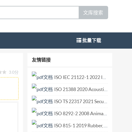
文库搜索
批量下载
ment management- Monitoring and
友情链接
4-05-06发布 2014-11-01实施 中华人民共和国国家质量监督检验
3.0分
9给出的规则起草。 本标准使用重新起草法修改采用
ISO IEC 21122-1 2022 Information technology — JPEG XS low-latency lightweight image coding system — Part 1 Core coding system.pdf
8：2008的技术差异如下： 以修改采用国际标准的
ISO 21388 2020 Acoustics — Hearing aid fitting management (HAFM).pdf
以下编辑性修改： 重新编写了前言； 在“范围”一章
标准由全国文献影像技术标准化技术委员会
ISO TS 22317 2021 Security and resilience — Business continuity management systems — Guidelines for business impact analysis.pdf
草人：刘巧平、李铭。 本标准为首次发布。 1
ISO 8292-2 2008 Animal and vegetable fats and oils — Determination of solid fat content by pulsed NMR — Part 2 Indirect method.pdf
ISO 815-1 2019 Rubber, vulcanized or thermoplastic — Determination of compression set — Part 1 At ambient or elevated temperatures.pdf