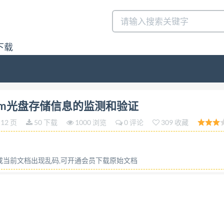
下载
/T305422014 文件管理 130mm光盘存储信息的监测和验证 Docu
 130mm光盘存储信息的监测和验证
 130 mm optical media (ISO23868:2008,MOD) 201
12 页
50 下载
1000 浏览
0 评论
309 收藏
T30542—2014 前言 本标准按照GB/T1.1-200
盘存储信息的监测和验 证》（英文版）。 本标准与ISO2386
ISO12651。 本标准与ISO23868：2008相比，做了
容或当前文档出现乱码,可开通会员下载原始文档
中的一个编辑性错误（将相对湿度3%改为30%）。 本
国文献影像技术标准化技术委员会一分会起草。 本标准主要起