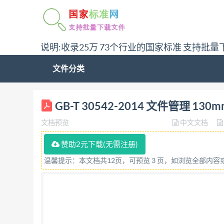
说明:收录25万 73个行业的国家标准 支持批量
文件分类
ICS37.080 A14 GB 中华人民共和国国家标准 GB
GB-T 30542-2014 文件管理
verification of information stored on
文档预览
中文文档
检疫总局 发布 中国国家标准化管理委员会 7 GB/
ISO23868：2008《文件管理 130mm光
赞助2元下载(无需注册)
GB/T20225一2006《电子成像 词汇》代替了
温馨提示：本文档共12页，可预览 3 页，如浏览全部内
中，增加了标准适用性的表述； 修正了附录A
（SAC/TC86）提出并归口。 本标准由全
2