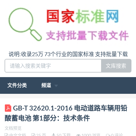
说明:收录25万 73个行业的国家标准 支持批量下载
文库搜索
文件分类
频道
ICS29.220.20 GB K 84 中华人民共和国国家标准
GB-T 32620.1-2016 电动道路车辆用铅
GB/T32620.1—2016 代替GB/T18332.1-2009 电动道
酸蓄电池 第1部分：技术条件
路车辆用铅酸蓄电池 第1部分：技术条件 Lead-acid
文档预览
batteries usedfor electric road vehicles- Part
中文文档
25 页
50 下载
1000 浏览
0 评论