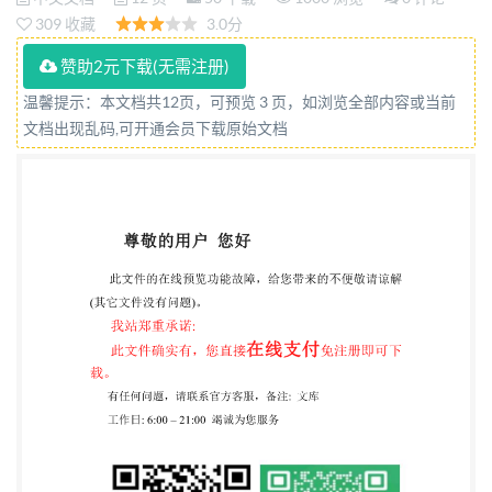
applications- Determination of thepull-off resistance
309 收藏
3.0分
of external
赞助2元下载(无需注册)
thermalinsulationcompositesystems(ETICS)
温馨提示：本文档共12页，可预览 3 页，如浏览全部内容或当前
(foamblocktest) (ISO12968:2010,IDT) 2017-07-12发
文档出现乱码,可开通会员下载原始文档
布 2018-06-01实施 中华人民共和国国家质量监督检
验检疫总局 发布 中国国家标准化管理委员会