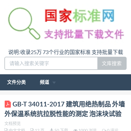
说明:收录25万 73个行业的国家标准 支持批量下载
文库搜索
文件分类
频道
ICS91.100.60 Q 25 GB 中华人民共和国国家标准
GB-T 34011-2017 建筑用绝热制品 外墙
GB/T34011—2017/ISO12968:2010 建筑用绝热制品
外保温系统抗拉脱性能的测定 泡沫块试验
外墙外保温系统 抗拉脱性能的测定（泡沫块试验）
文档预览
Thermal insulation products for building
中文文档
12 页
50 下载
1000 浏览
0 评论