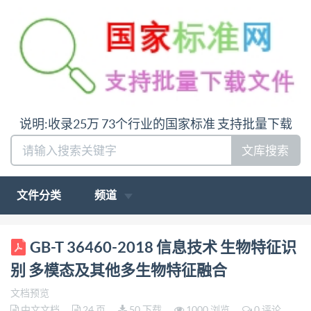
说明:收录25万 73个行业的国家标准 支持批量下载
文库搜索
文件分类
频道
ICS 35.240.15 GB L 71 中华人民共和国国家标准
GB-T 36460-2018 信息技术 生物特征识
GB/T36460—2018 信息技术生物特征识别 多模态及
别 多模态及其他多生物特征融合
其他多生物特征融合 Informationtechnology-
文档预览
Biometrics- Multimodal and other multibiometric
中文文档
24 页
50 下载
1000 浏览
0 评论