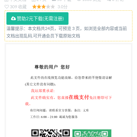
fusion （ISO/IECTR24722:2015,MOD） 2018-06-07
309 收藏
3.0分
发布 2019-01-01实施 国家市场监督管理总局 发布 中
赞助2元下载(无需注册)
国国家标准化管理委员会 GB/T36460—2018 目 次 前
温馨提示：本文档共24页，可预览 3 页，如浏览全部内容或当前
言 引言 I 范围 2 规范性引用文件 3 术语和定义 多模态
文档出现乱码,可开通会员下载原始文档
及其他多生物特征识别系统 组合层级 用于多生物特
征识别系统的特征化数据 15 参考文献 16