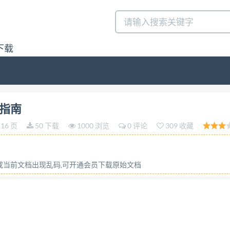
下载
T37062—2018 水产品感官评价指南 Guidelines for the senso
价指南
ensory evaluation of fish and shellfish in laborator
16 页
50 下载
1000 浏览
0 评论
309 收藏
容或当前文档出现乱码,可开通会员下载原始文档