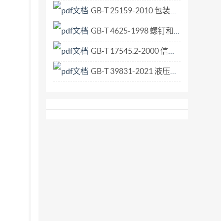
GB-T 25159-2010 包装术语 非危险货物用中型散装容器.pdf
GB-T 4625-1998 螺钉和螺母的装配工具术语.pdf
GB-T 17545.2-2000 信息技术 开放系统互连 联系控制服务元素的无连接协议 第2部分 协议实现一致性声明形式表.pdf
GB-T 39831-2021 液压传动 规格02、03、05、07、08和10的四油口叠加阀和方向控制阀 夹紧尺寸.pdf