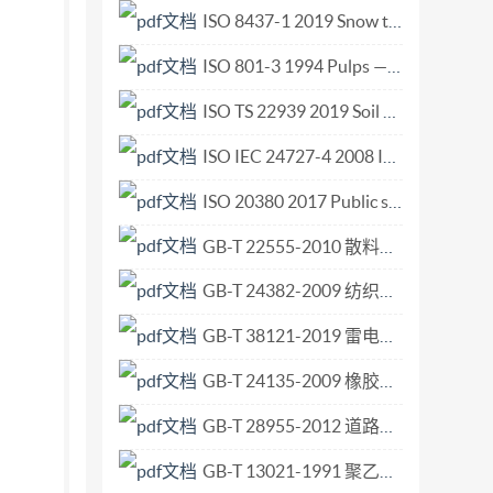
ISO 8437-1 2019 Snow throwers — Safety requirements and test procedures — Part 1 Terminology and common tests.pdf
ISO 801-3 1994 Pulps — Determination of saleable mass in lots — Part 3 Unitized bales.pdf
ISO TS 22939 2019 Soil quality — Measurement of enzyme activity patterns in soil samples using fluorogenic substrates in micro-well plates.pdf
ISO IEC 24727-4 2008 Identification cards — Integrated circuit card programming inter.pdf
ISO 20380 2017 Public swimming pools — Computer vision systems for the detection of drowning accidents in swimming pools — Safety requirements and test methods.pdf
GB-T 22555-2010 散料验收抽样检验程序和抽样方案.pdf
GB-T 24382-2009 纺织机械与附件 喷气织机用异型筘 尺寸.pdf
GB-T 38121-2019 雷电防护 雷暴预警系统.pdf
GB-T 24135-2009 橡胶或塑料涂覆织物 加速老化试验.pdf
GB-T 28955-2012 道路车辆 全流式机油滤清器滤芯 尺寸.pdf
GB-T 13021-1991 聚乙烯管材和管件炭黑含量的测定 热失重法.pdf