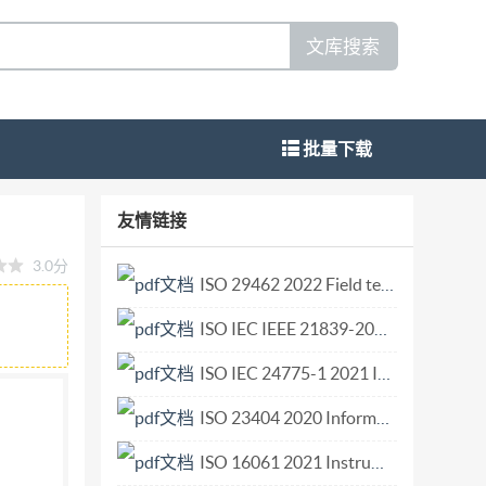
文库搜索
批量下载
ry evaluation of aquatic products
友情链接
ies,NEQ) 2018-12-28发布 2019-07-01实施 国家市场监督
3.0分
ISO 29462 2022 Field testing of general ventilation filtration devices and systems for in situ removal efficiency by particle size and resistance to airflow.pdf
ISO IEC IEEE 21839-2019 Systems and software engineering—System of systems (SoS) considerations in life cycle stages of a system.pdf
ISO IEC 24775-1 2021 Information technology — Storage management — Part 1 Overview.pdf
ISO 23404 2020 Information and documentation — Papers and boards used for conservation — Measurement of impact of volatiles on cellulose in paper.pdf
ISO 16061 2021 Instruments for use in association with non-active surgical implants — General requirements.pdf