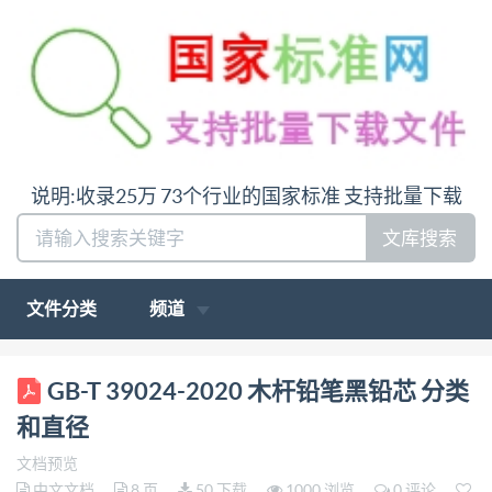
说明:收录25万 73个行业的国家标准 支持批量下载
文库搜索
文件分类
频道
ICS 97.180 Y 50 GB 中华人民共和国国家标准
GB-T 39024-2020 木杆铅笔黑铅芯 分类
GB/T39024—2020/ISO9180:1988 木杆铅笔黑铅芯
和直径
分类和直径 Black leads for wood-cased
文档预览
pencilsClassification and diameters (ISO
中文文档
8 页
50 下载
1000 浏览
0 评论