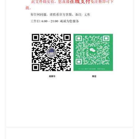
用翻译法等同采用IEC60704-2-6：2012《家用和类
似用途电器 噪声测试方法 第2-6 部分：滚简式干衣机
的特殊要求》。 与本部分中规范性引用文件的国际文
件有一致性对应关系的我国文件如下： GB/T25516—
2010声学 管道消声器和风道末端单元的实验室测量
方法插人损失、气流噪 声和全压损失（ISO7235：
2003，IDT)。 本部分做了下列编辑性修改： 为了统
一本系列标准名称，本部分名称修改为《家用和类似
用途电器噪声测试方法 滚筒式干 衣机的特殊要求》
本部分由中国轻工业联合会提出。 本部分由全国家用
电器标准化技术委员会（SAC/TC46)归口。 本部分起
草单位：中国家用电器研究院、青岛海尔洗衣机有限
公司、美的集团股份有限公司、国家家 用电器质量监
督检验中心、博西华电器（江苏）有限公司、长虹美
菱股份有限公司、松下家电研究开发（杭 州)有限公