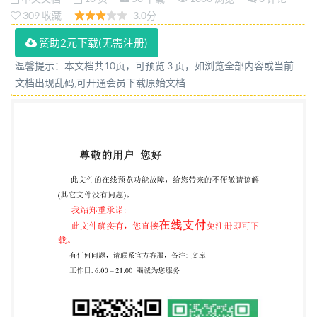
household and similar electrical appliances-
309 收藏
3.0分
Particular requirements for tumbler dryers (IEC
赞助2元下载(无需注册)
60704-2-6:2012,Household and similar electrical
温馨提示：本文档共10页，可预览 3 页，如浏览全部内容或当前
appliances- Test code for the determination of
文档出现乱码,可开通会员下载原始文档
airborne acoustical noise- Part 2-6:Particular
requirements for tumble dryers,IDT) 2020-07-21发布
2021-02-01实施 国家市场监督管理总局 发布 国家标
准化管理委员会 GB/T4214.7—2020/IEC60704-2-
6:2012 前言 GB/T4214《家用和类似用途电器噪声测
试方法》分为7个部分： 第1部分：通用要求； 第2部
分：真空吸尘器的特殊要求； 第3部分：洗碗机的特
殊要求； 第4部分：洗衣机和离心式脱水机的特殊要
求； 第5部分：电动剃须刀的特殊要求； 第6部分：
毛发护理器具的特殊要求； 第7部分：滚筒式干衣机
的特殊要求。 本部分是GB/T4214的第7部分。本部