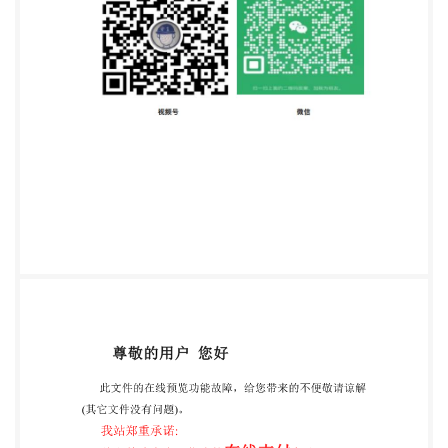
分与GB/T4214.1一2017配合使用。 本部分中写明“适
用”的部分，表示GB/T4214.1一2017中的相应条文适
用于本部分；本部分写明 “代替”的部分，则以本部分
中的条文为准；本部分写明“增加”的部分，表示除要
符合GB/T4214.1一 2017中的相应条文外，还需符合
本部分条文中所增加的条文。 本部分按照
GB/T1.12009给出的规则起草。 本部分代替
GB/T4214.7—2012《家用和类似用途电器噪声测试
方法 滚筒式干衣机的特殊要 求》，与
GB/T4214.72012相比，除编辑性修改外主要技术变
化如下： 修改了测试柜为GB/T4214.1—2017规定的
测试柜（见6.5.5，2012年版的6.5.5)； 增加了只有设
计为前面加载，并且制造商规定嵌装到柜台下方或放
置于橱柜之间的工作台面 下方的器具（柜下式器
其），应置于测试柜中的说明（见6.5.5)。 本部分使