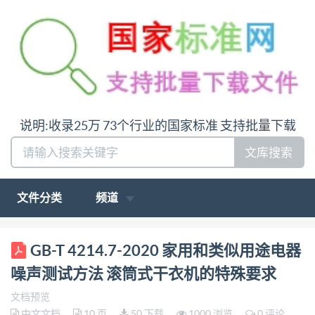
说明:收录25万 73个行业的国家标准 支持批量下载
文库搜索
文件分类
频道
ICS 97.060 Z 32 中华人民共和国国家标准
GB-T 4214.7-2020 家用和类似用途电器
GB/T4214.7—2020/IEC60704-2-6:2012 代替
噪声测试方法 滚筒式干衣机的特殊要求
GB/T4214.7—2012 家用和类似用途电器噪声测试方
文档预览
法 滚筒式干衣机的特殊要求 Test method for noise of
中文文档
10 页
50 下载
1000 浏览
0 评论