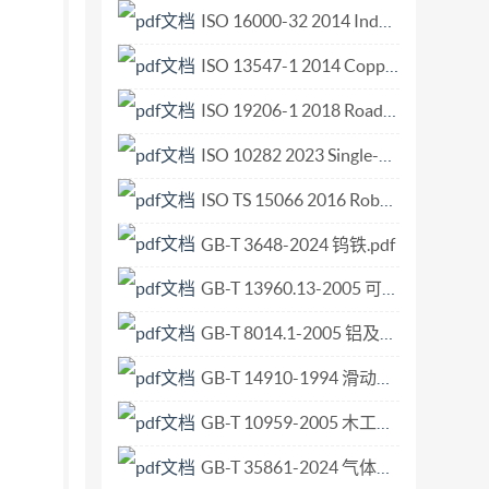
ISO 16000-32 2014 Indoor air — Part 32 Investigation of buildings for the occurrence of pollutants.pdf
ISO 13547-1 2014 Copper, lead, zinc and nickel sulfide concentrates — Determination of arsenic — Part 1 Iron hydroxide concentration and inductively coupled plasma atomic emission spectrometric method.pdf
ISO 19206-1 2018 Road vehicles — Test devices for target vehicles, vulnerable road users and other objects, for assessment of active safety functions — Part 1 Requirements for passenger vehicle rear-end targets.pdf
ISO 10282 2023 Single-use sterile rubber surgical gloves — Specification.pdf
ISO TS 15066 2016 Robots and robotic devices — Collaborative robots.pdf
GB-T 3648-2024 钨铁.pdf
GB-T 13960.13-2005 可移式电动工具的安全 第二部分 斜切割台式组合锯的专用要求.pdf
GB-T 8014.1-2005 铝及铝合金阳极氧化 氧化膜厚度的测量方法 第1部分 测量原则.pdf
GB-T 14910-1994 滑动轴承 厚壁多层轴承衬背技术要求.pdf
GB-T 10959-2005 木工机床 带移动工作台锯板机 术语和精度.pdf
GB-T 35861-2024 气体分析 校准用混合气体的通用质量要求和计量溯源性.pdf