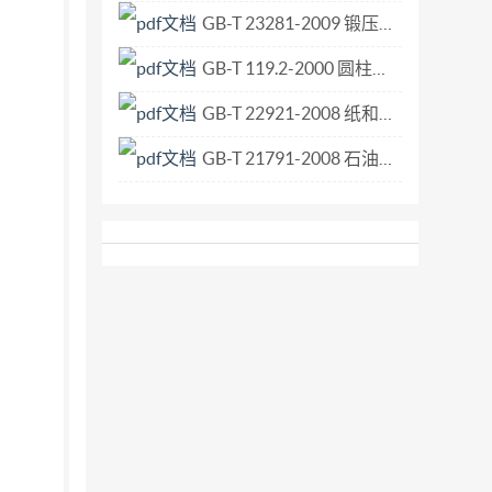
GB-T 23281-2009 锻压机械噪声声压级测量方法.pdf
GB-T 119.2-2000 圆柱销 淬硬钢和马氏体不锈钢.pdf
GB-T 22921-2008 纸和纸板 薄页材料水蒸气透过率的测定 动态气流法和静态气体法.pdf
GB-T 21791-2008 石油产品自燃温度测定法.pdf