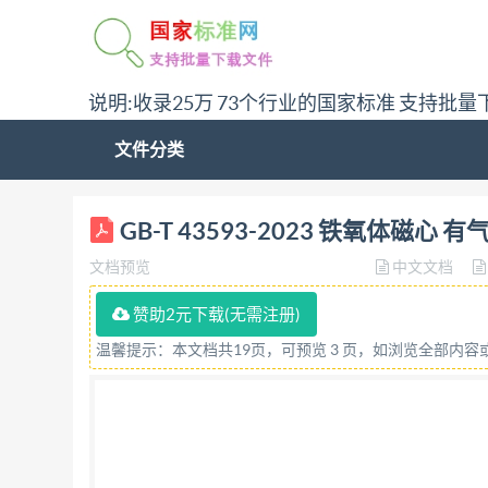
说明:收录25万 73个行业的国家标准 支持批量
文件分类
ICS 29.100.10 CCS L 19 GB 中华人民共
GB-T 43593-2023 铁氧体
inductance factor for gapped cores a
文档预览
中文文档
理委员会 GB/T 43593—2023 目 次 前言 引言 
心和EER型磁心 5.5 EP型磁心 5.6 RM型磁心 5
赞助2元下载(无需注册)
差 表3 ETD型磁心（IEC63093-6）和EER型磁
温馨提示：本文档共19页，可预览 3 页，如浏览全部内
（IEC63093-4)的A，值及其公差 表6 罐形磁心（
（IEC63093-9)的AL值及其公差 10 表 9 E
差 12 表 11 低矮ER型磁心（IEC63093-9)
（IEC63093-9)的A，值及其公差 14 表14 