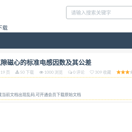
下载
和国国家标准 GB/T43593—2023 铁氧体磁心 有气隙磁心的标准电感 因
磁心 有气隙磁心的标准电感因数及其公差
nd its tolerance (IEC62358:2012,MOD) 2023-12-2
19 页
50 下载
1000 浏览
0 评论
309 收藏
1 范围 规范性引用文件 3 术语和定义 4 测量方法 5 AL值及其公差 
.7 罐形磁心 5.8 PQ型磁心 5.9 低矮形磁心 表 1 公差对应
心（IEC63093-7)的AL值及其公差 表4 EP型磁心（IEC6
容或当前文档出现乱码,可开通会员下载原始文档
IEC63093-2)的A，值及其公差· 表7 PQ型磁心（IEC63
L-I（平面）型磁心（IEC63093-9)的AL值及其公差 表10 低矮
的A，值及其公差 表12 低矮E-I(平面）型磁心（IEC63093-9)
低矮RM型磁心（IEC63093-4)的A，值及其公差 表15低矮PQ-