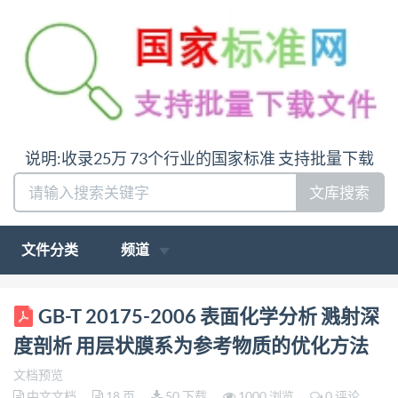
说明:收录25万 73个行业的国家标准 支持批量下载
文库搜索
文件分类
频道
ICS 71.040.40 N33 GB 中华人民共和国国家标准
GB-T 20175-2006 表面化学分析 溅射深
GB/T20175-2006/ISO14606:2000 表面化学分析 溅
度剖析 用层状膜系为参考物质的优化方法
射深度部析 用层状膜系为参考物质的优化方法
文档预览
Surface chemical analysis--Sputter depth profiling-
中文文档
18 页
50 下载
1000 浏览
0 评论