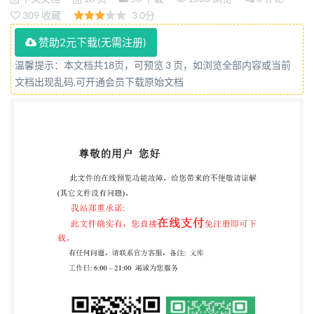
Optimization using layered system as reference
309 收藏
3.0分
materials (ISO14606:2000,IDT) 2006-03-27发布
赞助2元下载(无需注册)
2006-11-01实施 中华人民共和国国家质量监督检验
温馨提示：本文档共18页，可预览 3 页，如浏览全部内容或当前
检疫总局 发布 中国国家标准化管理委员会
文档出现乱码,可开通会员下载原始文档
GB/T20175—2006/ISO14606:2000 目 次 前言 引言…
范围 术语和定义· 符号和缩略语 溅射深度剖析的参数
设定 5 溅射深度剖析时理想突变界面的深度分辨 6 参
数设定优化的步骤 附录A（资料性附录） 影响深度分
辨的因素 附录B（资料性附录） 典型单层膜系参考物
质 附录C（资料性附录） 典型多层膜系参考物质 10
附录D（资料性附录） 多层膜系的使用 11 参考文献
12