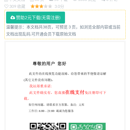
requirements for systems and their components
309 收藏
3.0分
(ISO4413:2010,MOD) 2015-12-31发布 2016-07-01实
赞助2元下载(无需注册)
施 中华人民共和国国家质量监督检验检疫总局 发布
温馨提示：本文档共38页，可预览 3 页，如浏览全部内容或当前
中国国家标准化管理委员会 GB/T3766—2015 目 次
文档出现乱码,可开通会员下载原始文档
前言 引言 1范围 2规范性引用文件 3术语和定义 4 重大
危险一览表 5 通用规则和安全要求 5.1概述 5.2对液压
系统设计和技术规范的基本要求 5.3附加要求 5.4对于
元件和控制的特定要求 6安全要求的验证和验收测试·
21 7 使用信息 22 7.1一般要求· 22 7.2在固定式工业机
械中液压系统的最终信息……. 22 7.3维护和操作数据
22 7.4标志和识别 23 8标注说明· 24 附录A（资料性附
录） 重大危险一览表· 25 附录B（资料性附录） 用于
收集液压系统和元件数据的表格 27 参考文献 33