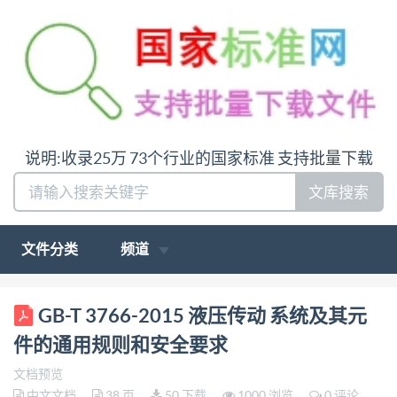
说明:收录25万 73个行业的国家标准 支持批量下载
文库搜索
文件分类
频道
ICS 23.100.01 J 20 中华人民共和国国家标准
GB-T 3766-2015 液压传动 系统及其元
GB/T3766—2015 代替GB/T3766—2001 液压传动 系
件的通用规则和安全要求
统及其元件的通用规则和安全要求
文档预览
Hydraulicfluidpower- General rules and safety
中文文档
38 页
50 下载
1000 浏览
0 评论