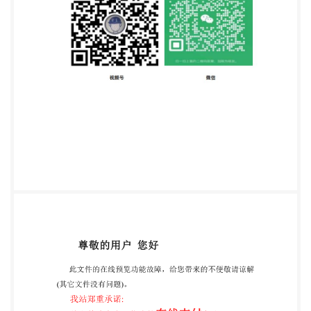
GB/T2349—1980 液压气动系统及元件缸活塞行程系
列（eqvISO4393：1978）； GB/T9094—2006 液压
缸气缸安装尺寸和安装型式代号（ISO6099：
2001,IDT)； GB/T17446—2012流体传动系统及元件
词汇（ISO5598：2008，IDT）。 本标准做了下列编
辑性修改： 为与现有标准系列一致，将标准名称改为
《气动缸内径20mm至100mm的紧凑型气 缸基本尺
寸、安装尺寸》； 压力单位“kPa”改用“MPa”； 删除
了表中的代号“AL”； 制图标准按我国国家标准执行。
本标准由中国机械工业联合会提出。 本标准由全国液
压气动标准化技术委员会（SAC/TC3)归口。 本标准
起草单位：烟台未来自动装备有限责任公司、广东省
肇庆方大气动有限公司、威海博胜气动 液压有限公
司、费斯托（中国）有限公司、宁波佳尔灵气动机械
有限公司。 本标准主要起草人：郭学敬、曹常贞、陈