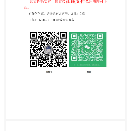
定芝、林伟强、张志清、王雄耀、单军波。 建筑321-
--标准查询下载网