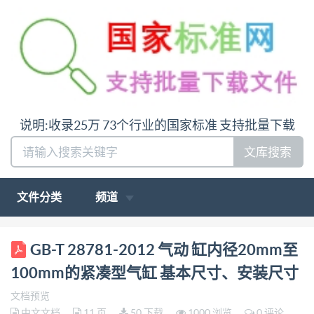
说明:收录25万 73个行业的国家标准 支持批量下载
文库搜索
文件分类
频道
ICS 23. 100. 20 J 20 GB 中华人民共和国国家标准
GB-T 28781-2012 气动 缸内径20mm至
GB/T28781—2012/ISO21287:2004 气动 缸内径20
100mm的紧凑型气缸 基本尺寸、安装尺寸
mm至 100mm的紧凑 型气缸基本尺寸、安装尺寸
文档预览
Pneumaticfluidpower-
中文文档
11 页
50 下载
1000 浏览
0 评论