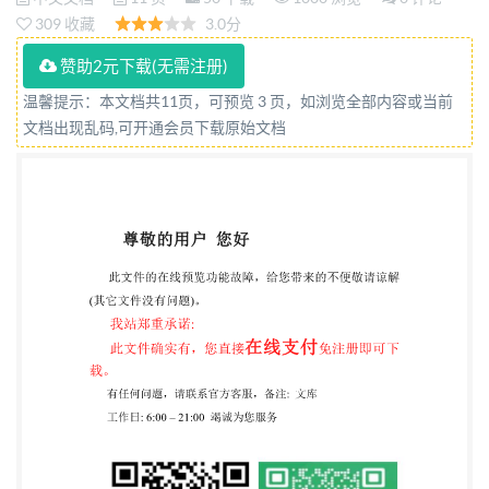
Compactcylinders,boresfrom20mmto100mm-
309 收藏
3.0分
Basicdimensionsandmountingdimensions
赞助2元下载(无需注册)
[ISO21287:2004,PneumaticfluidpowerCylinders-
温馨提示：本文档共11页，可预览 3 页，如浏览全部内容或当前
Compact
文档出现乱码,可开通会员下载原始文档
cylinders,1000kPa(10bar)series,boresfrom20mmto10
2012-11-05发布 2013-03-01实施 中华人民共和国国
家质量监督检验检疫总局 发布 中国国家标准化管理
委员会 建筑321---标准查询下载网 GB/T28781—
2012/IS021287:2004 前言 本标准按照GB/T1.1一
2009给出的规则起草。 本标准使用翻译法等同采用
ISO21287:2004《气压传动缸1000kPa（10bar）系
列，缸内径 20mm至100mm的紧凑型气缸》。 与本
标准中规范性引用的国际文件有一致性对应关系的我
国文件如下： GB/T23481993 3液压气动系统及元件
缸内径及活塞杆外径（neqISO3320：1987)；