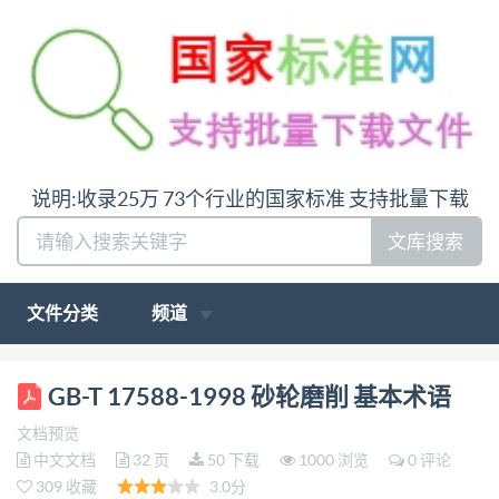
说明:收录25万 73个行业的国家标准 支持批量下载
文库搜索
文件分类
频道
ICS 25.100.70 J 43 中华人民共和国国家标准 GB/T
GB-T 17588-1998 砂轮磨削 基本术语
17588—1998 idt ISO 3002-5:1989 砂轮磨削基本术语
文档预览
Basic terminology for grinding processes using
中文文档
32 页
50 下载
1000 浏览
0 评论
grinding wheels 1998-11-18 发布 1999-09-01实施 国
309 收藏
3.0分