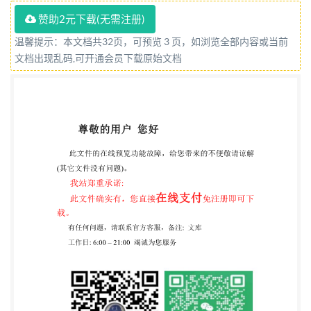
家质量技术监督局发布 GB/T 17588--1998 目 次 前言
赞助2元下载(无需注册)
ISO前言 1 范围 引用标准 3 通用规定 砂轮和工件的特
温馨提示：本文档共32页，可预览 3 页，如浏览全部内容或当前
征尺寸 5 运动和速度 基本磨削方式术语 7 砂轮吃刀量
文档出现乱码,可开通会员下载原始文档
和有关参量 8 材料磨除 砂轮磨损 力、能量和功率 11
10 当量磨削厚度 11磨粒统计数 12 附录A（标准的附
录） 中英文对照 18 附录B(标准的附录） 中文索引 21
附录C(标准的附录） 英文索引 23