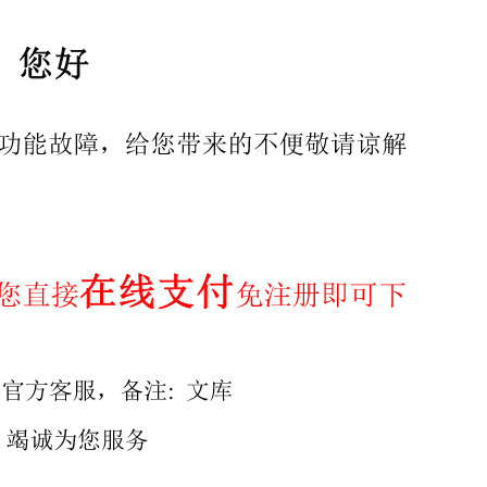
6” 国家标准局1986-01-31发布 1986-11-01实施 32
明其开、关面位置，便于按其位置安装五金 零件和门锁等配件
2.1.2在门窗扇关闭方向的一面，称为此门窗扇的关面，见图1
图3）。 5·0 图3开关方向和标志面 2.2.2当内外
属的房间。 2.3标志符号 2.3.1门窗扇的开面，用“0”表
扇标志符号： 3.1.1单扇平开门窗扇，开关方向和开关面标