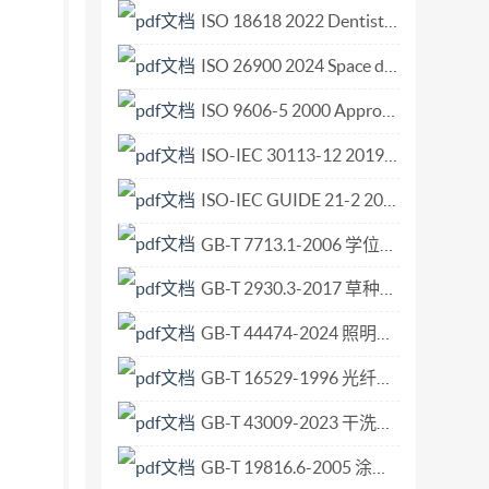
 GB 5825—86 2门窗扇开、关面及其标志符号 在
ISO 18618 2022 Dentistry — Interoperability of CAD CAM systems.pdf
。 2.1开面和关面 2.1.1在门窗扇开启
ISO 26900 2024 Space data and information transfer systems — Orbit data messages.pdf
、2。 2.2标志面 2.2.1门窗扇朝向室内的
ISO 9606-5 2000 Approval testing of welders — Fusion welding — Part 5 Titanium and titanium alloys, zirconium and zirconium alloys.pdf
概念产生混淆时，如在两个同样性质房间之间的联系
示，见图1。 2.3.2门窗扇的关面，用“1”表
ISO-IEC 30113-12 2019 Information technology - User interfaces - Gesture-based interfaces across devices and methods - Part 12 Multi-point gestures for common system actions.pdf
志，按本标准第1、2章规定，即用“关闭方向”与
ISO-IEC GUIDE 21-2 2005 Regional or national adoption of International Standards and other International Deliverables -- Part 2 Adoption of International Deliverables other than International Standard.pdf
GB-T 7713.1-2006 学位论文编写规则.pdf
GB-T 2930.3-2017 草种子检验规程 其他植物种子数测定.pdf
GB-T 44474-2024 照明产品浪涌电流特性的测定.pdf
GB-T 16529-1996 光纤光缆接头 第1部分 总规范 构件和配件.pdf
GB-T 43009-2023 干洗机洗涤操作 术语.pdf
GB-T 19816.6-2005 涂覆涂料前钢材表面处理 喷射清理用金属磨料的试验方法 第6部分 外来杂质的测定.pdf