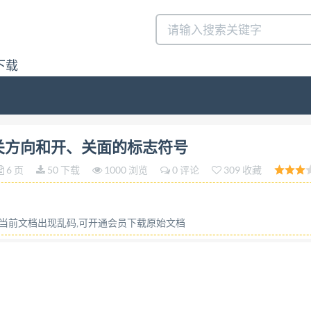
下载
开、关 .62 GB5825—86 方向和开、关面的标志符号 Symbolic d
扇开、关方向和开、关面的标志符号
rs and windows 制定本标准的目的，是为了在建筑图上采用
6 页
50 下载
1000 浏览
0 评论
309 收藏
准确而简便地表达门窗扇工作状况，便于在建筑设计和门窗
归类统计，以扩大门窗商品化 生产和订货供应。 本标准参
的标 志》其主要内容基本一致，仅作编辑性修改，便于今
或当前文档出现乱码,可开通会员下载原始文档
门窗，即绕竖轴旋转的门窗。 1门窗扇开、关方向及其标
开、并 方向，避免因左、右手含糊不清，而发生的错误。 
方向的标志。 1.2标志方向 在每一扇门窗开启和关闭
1.3.1顺时针方向旋转，用“5”表示，见图1。 1.3.2逆时