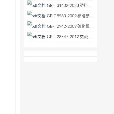
GB-T 31402-2023 塑料和其他无孔材料表面抗菌活性的测定.pdf
GB-T 9580-2009 标准参比炭黑的鉴定方法.pdf
GB-T 2942-2009 硫化橡胶与纤维帘线静态粘合强度的测定 H抽出法.pdf
GB-T 28547-2012 交流金属氧化物避雷器选择和使用导则.pdf