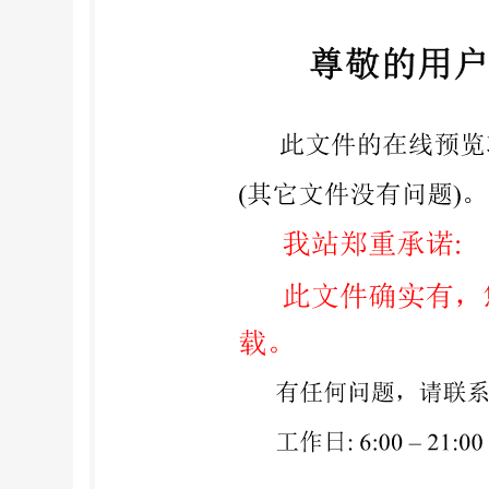
面 开面 图1顺时针方向关闭“5” 图2逆时针方向关闭“
建筑门窗图上，用标志符号区分其开、关面，并表
方向的一面，称为此门窗扇的开面，见图1、2。 
一面，作为表达此门窗扇开、关面位置的标志面（
门，规定门关上时，位于门扇开 面的房间，为该门所
示，见图2。 3标志符号的应用 3.1半开门窗
33