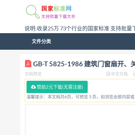
说明:收录25万 73个行业的国家标准 支持批量
文件分类
中华人民共和国国家标准 UDC 69.028: 003 建筑门窗扇
GB-T 5825-1986 建筑门窗
and closing and faces of doo
文档预览
中文文档
达每扇门窗扇的开、关面。 应用本标准，能
类统计工作。这尤其有利于利用电子计算机进行
赞助2元下载(无需注册)
1970《门、窗和百叶窗关闭方向和扇面符号
温馨提示：本文档共6页，可预览 3 页，如浏览全部内容
标准适用范围，仅限于平开和立转两种类型的
惯用的“左手”、“右手”概念，准确表达门窗扇
关闭时所产生的旋转方向，作为表达门窗扇开关
作状况的标志方向，并 以符号表示。 1.3标志符号 