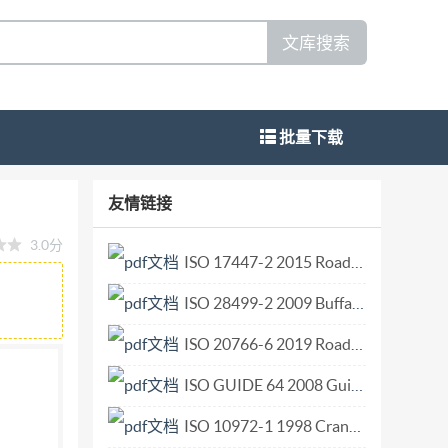
文库搜索
批量下载
ers Part 4: Equipment for extended
友情链接
-1998 目 次 IEC前言 ** 1 范围 引用标准 定义 延伸高
3.0分
ISO 17447-2 2015 Road Vehicles — Glow-plugs with conical seating and their cylinder head housing — Part 2 Basic characteristics and dimensions for ceramic-sheath-type glow-plugs.pdf
ISO 28499-2 2009 Buffalo hides and buffalo calf skins — Part 2 Grading on the basis of mass and size.pdf
ISO 20766-6 2019 Road vehicles — Liquefied petroleum gas (LPG) fuel systems components — Part 6 Pressure relief valves (PRV).pdf
ISO GUIDE 64 2008 Guide for addressing environmental issues in product standards.pdf
ISO 10972-1 1998 Cranes — Requirements for mechanisms — Part 1 General.pdf