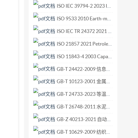
ISO IEC 39794-2 2023 Information technology — Extensible biometric data interchang.pdf
ISO 9533 2010 Earth-moving machinery — Machine-mounted audible travel alarms and forward horns — Test methods and performance criteria.pdf
ISO IEC TR 24372 2021 Information technology — Artificial intelligence (AI) — Overview of computational approaches for AI systems.pdf
ISO 21857 2021 Petroleum, petrochemical and natural gas industries — Prevention of corrosion on pipeline systems influenced by stray currents.pdf
ISO 11843-4 2003 Capability of detection Part 4 Methodology for comparing the minimum detectable value with a given value.pdf
GB-T 24422-2009 信息与文献 档案纸 耐久性和耐用性要求.pdf
GB-T 10123-2001 金属和合金的腐蚀 基本术语和定义.pdf
GB-T 24733-2023 等温淬火球墨铸铁件.pdf
GB-T 26748-2011 水泥助磨剂.pdf
GB-Z 40213-2021 自动化系统与集成 基于信息交换需求建模和软件能力建规的应用集成方法.pdf
GB-T 10629-2009 纺织品 用于化学试验的实验室样品和试样的准备.pdf