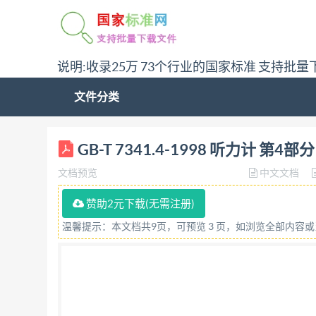
说明:收录25万 73个行业的国家标准 支持批量
文件分类
中华人民共和国国家标准 GB/T 7341.4--1998 idt 
GB-T 7341.4-1998 听力计 第
high-frequency audiometry 1998-05-
文档预览
中文文档
频听力计的功能 总要求 测试信号 信号级控制 不需
赞助2元下载(无需注册)
温馨提示：本文档共9页，可预览 3 页，如浏览全部内容