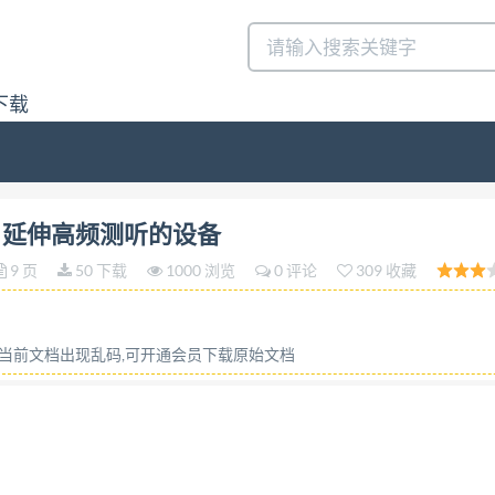
下载
IEC 645-4:1994 听力计 第四部分：延伸高频测听的设备 Audiomet
4部分 延伸高频测听的设备
08发布 1998-12-01实施 国家质量技术监督局发布 GB/T 7341. 4
9 页
50 下载
1000 浏览
0 评论
309 收藏
要声 9 换能器 10 听力图格式·
或当前文档出现乱码,可开通会员下载原始文档