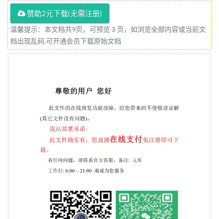
十字槽- 暂不推荐采用。 本标准对两种型式的十字槽
赞助2元下载(无需注册)
都规定了插入深度测量法。 本标准等效采用国际标准
温馨提示：本文档共9页，可预览 3 页，如浏览全部内容或当前文
1SO4757一1983《螺钉用十字槽》。 1H型十字槽
档出现乱码,可开通会员下载原始文档
1.1型式与尺寸，按图1及表1规定。 .1,,06.92 4 4 图1H
型十字槽 国家标准局1985-08-01发布 1986-06-01实
施 37 GB 944.1-85 表1H型十字槽 槽 号 No. 0 1 2 6
0,61 0. 97 1.47 2.41 3,48 0.26~0.36 0.41~0.46
0.79~0.84 1.98~ 2.03 2.39~2.44 + 0. 05 9 0.81 1.27
2.29 3.81 5.08 0 mm 0.31~0.36 0.51~0.56 0.66~0.74
0.79~0.86 1.19~1.27 公 0.3 0.5 0.6 0.8 tt 参 考 0.22
0.34 0.61 1.01 1.35 a 0 138° 140° 146° 15' 153° 8 + 15°
7° 7° 5°45 5°45* 7° 0 ②表中给出的尺寸都是理论值，
供模具制造用，在制品上不予检查。 1.2H型十字槽
插人深度的测量和量规尺寸 插入深度在相应产品标准
中给出。插人深度自基准面起测量。 H型十字槽测深