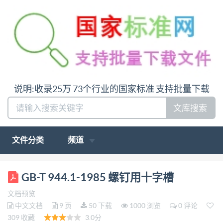
说明:收录25万 73个行业的国家标准 支持批量下载
文库搜索
文件分类
频道
中华人民共和国国家标准 UDC621.882 .215.6 螺钉用
GB-T 944.1-1985 螺钉用十字槽
十字槽 GB944.1--85 Cross recesses for screws 本标准
文档预览
规定了适用于螺钉、自攻螺钉及木螺钉的十字槽，并
中文文档
9 页
50 下载
1000 浏览
0 评论
分为两种型式： H型+字槽-—目前为优选槽形。 Z型
309 收藏
3.0分