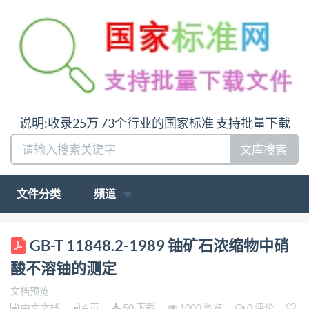
说明:收录25万 73个行业的国家标准 支持批量下载
文库搜索
文件分类
频道
ICS27.120.30 F46 GB 中华人民共和国国家标准 GB
GB-T 11848.2-1989 铀矿石浓缩物中硝
11848.2—89 铀矿石浓缩物中硝酸不溶铀的测定
酸不溶铀的测定
Determination of nitric acid-insoluble uranium in
文档预览
uranium ore concentrate 1989-10-21发布 1990-08-01
中文文档
4 页
50 下载
1000 浏览
0 评论