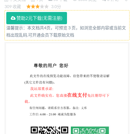
实施 国家技术监督局 发布 中华人民共和国国家标准
309 收藏
3.0分
矿石浓缩物中硝酸不溶轴的测定 GB 11848.2-89
赞助2元下载(无需注册)
Determination of nitric acid-insoluble uranium in
温馨提示：本文档共4页，可预览 3 页，如浏览全部内容或当前文
uranjum ore concentrate 1主题内容与适用范围 本标
档出现乱码,可开通会员下载原始文档
准规定了铀矿石浓缩物中硝酸不溶铀的测定原理、适
用范围、使用的试剂和仪器、分析步骤、 分析结果的
计算和方法的精密度。 本标准适用于铀矿石浓缩物中
含量大于0.01%的硝酸不溶铀的测定。 2引用标准
GB10268铀矿石浓缩物 3方法提要 3.1样品在10moi/L
硝酸溶液中，于95~100℃加热1h，不溶渣中的铀在
碱性介质中与过氧化氢生 成稳定的黄色过铀酸钠，在
波长420nm处，测定其吸光度，计算残渣中铀的含
量。 3.2.杂质含量在GB10268中规定的指标范围内，
其干扰可忽略不计。 4试剂和材料 所用试剂除特殊注
明者外，均为符合国家标准的分析纯试剂。 4.1 盐酸