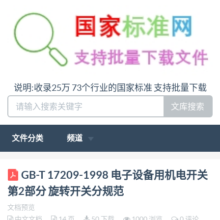
说明:收录25万 73个行业的国家标准 支持批量下载
文库搜索
文件分类
频道
ICS 31. 220. 20 L 22 GB 中华人民共和国国家标准
GB-T 17209-1998 电子设备用机电开关
GB/T 17209--1998 idt IEC 1020-2:1991 QC 960100
第2部分 旋转开关分规范
电子设备用机电开关 第2部分：旋转开关分规范
文档预览
Electromechanical switches for use in electronic
中文文档
14 页
50 下载
1000 浏览
0 评论