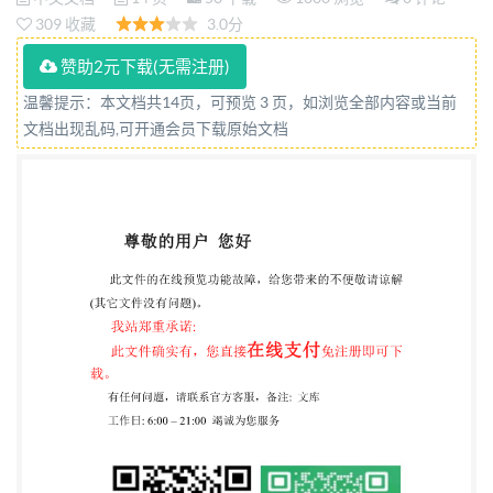
equipment Part 2: Sectional specification for rotary
309 收藏
3.0分
switches 1998-01-19 发布 1998-09-01实施 国家技术
赞助2元下载(无需注册)
监督局 发布 GB/T 17209--1998 目 次 前言 IEC前言 1
温馨提示：本文档共14页，可预览 3 页，如浏览全部内容或当前
总则. 1.1范围 1.2引用标准 1.3术语 1. 4 标志 1.5详细规
文档出现乱码,可开通会员下载原始文档
范 2优先的额定值和特性 2.1 额定电压 2.2 额定电流
2.3转换角度… 2.4 安装尺寸 2.5 驱动件尺寸 2.6 气候类
别 2.7 环境试验严酷等级……. 2.8 寿命试验严酷等级 3
质量评定程序 3.1 鉴定批准程序 3. 2 质量一致性检验
3.3 延期交货 ....... 试验方法和要求 4. 1 操作特性 4. 2 振
动 4. 3 引出端强度 4. 4 止端强度 4.5 机械寿命~ 标准大
气条件 4.6 电寿命一 标准大气条件 4.7 气候序列 4.8 可
焊性