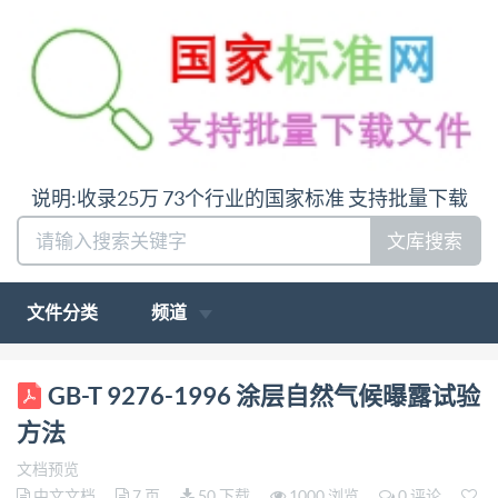
说明:收录25万 73个行业的国家标准 支持批量下载
文库搜索
文件分类
频道
中华人民共和国国家标准 涂层自然气候曝露试验方法
GB-T 9276-1996 涂层自然气候曝露试验
Methods of exposure to natural weathering of coating
方法
GB/T 9276-1996 国家技术监督局批准并发布 1996-
文档预览
10-28批准1997-06-01实施 前·言 我国现有的
中文文档
7 页
50 下载
1000 浏览
0 评论