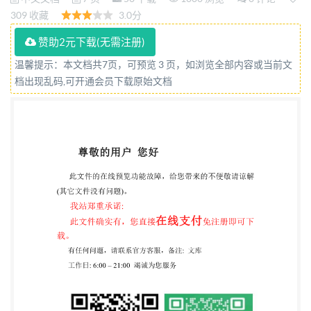
GB/T1767一79（88)《漆膜耐候性测定法》和
309 收藏
3.0分
GB/T9276一88《色漆和清漆 涂层天然老化试验的指
赞助2元下载(无需注册)
导性文件》两个标准，技术内容基本一致，应该合并
温馨提示：本文档共7页，可预览 3 页，如浏览全部内容或当前文
为一个统一的 标准，以利于标准的实施。 GB/T9276
档出现乱码,可开通会员下载原始文档
是等效采用ISO2810制定的，它是一种指导性文件,对
自然曝露试验只作 了一些原则性的规定，而
GB/T1767则是具体的试验方法，但由于标龄长，有
些技术内容已 不符合现有国家标准的要求，互不配
套。有关涂料自然气候曝露试验方法，迄今为止仍没
有 相应的ISO标准可采用，而ISO2810也还是1974年
发布的版本，没有进行修订。故根据 上述两个标准而
修订成本标准《涂层自然气候曝露试验方法》。 本标
准的修订以GB/T1767为主要依据，同时遵循
GB/T9276的原则。GB/T1767 中的部分技术内容，
如材料和仪器、底材的规格要求和处理方法，因已有