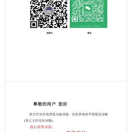
新的国家标准可引 用而取消。采用了GB/T9276的曝
露角度、样板的抛光、划痕腐蚀试验等内容，取消了
大气 污染物的测定。 本标准自生效之日起，代替
GB/T1767—79(88)和GB/T9276~-88。 本标准的附录
A为提示的附录。 本标准由中华人民共和国化学工业
部提出。 本标准由全国涂料和颜料标准化技术委员会
归口。 本标准起草单位：化工部合成材料研究院。
本标准主要起草人：刘尧新、陈碧珠。 620