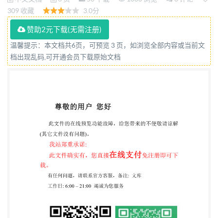
(ISO3035:1982,MOD) 2008-12-30发布 2009-09-01实
309 收藏
3.0分
施 中华人民共和国国家质量监督检验检疫总局 发布
赞助2元下载(无需注册)
中国国家标准化管理委员会 GB/T 22874—2008 前言
温馨提示：本文档共6页，可预览 3 页，如浏览全部内容或当前文
本标准修改采用ISO3035：1982《单面和单瓦楞纸板
档出现乱码,可开通会员下载原始文档
平压强度的测定》。 本标准与ISO3035：1982相
比，主要差异如下： 将国际标准的第1章“范围”和第2
章“应用领域”合并为本标准的第1章“范围”； --·用规范
性引用文件取代国际标准中的参考资料，并将
ISO3035中引用的国际标准转化为与之 相对应的国家
标准（本标准的第2章）； -将平压试验仪的平行度偏
差不大于“1：1000”改为“1：2000”（本标准的4.1)；
"一增加了附录A单面和单瓦楞纸板的结构图。 本标准
的附录A为规范性附录。 本标准由中国轻工业联合会
提出。 本标准由全国造纸工业标准化技术委员会归
口。 本标准起草单位：广东出人境检验检疫局技术中