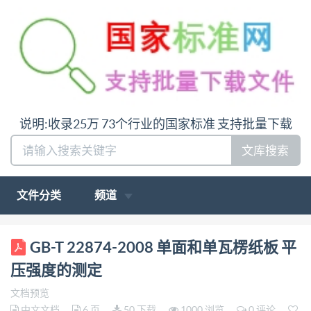
说明:收录25万 73个行业的国家标准 支持批量下载
文库搜索
文件分类
频道
ICS 85-010 Y 30 GB 中华人民共和国国家标准
GB-T 22874-2008 单面和单瓦楞纸板 平
GB/T22874—2008 单面和单瓦楞纸板 平压强度的测
压强度的测定
定 Single-faced and single-wall corrugated fibreboard-
文档预览
Determination of flat crush resistance
中文文档
6 页
50 下载
1000 浏览
0 评论