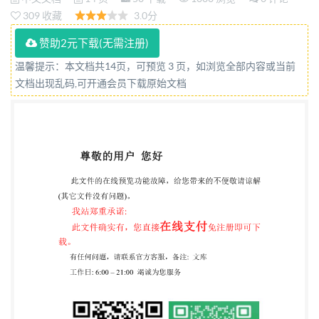
施 中华人民共和国国家质量监督检验检疫总局 发布
309 收藏
3.0分
中国国家标准化管理委员会 数码防伪 GB/T 21804-
赞助2元下载(无需注册)
2008 前言 本标准等同采用经济合作与发展组织
温馨提示：本文档共14页，可预览 3 页，如浏览全部内容或当前
（OECD)化学品测试指南NO.420(2001年）《急性经
文档出现乱码,可开通会员下载原始文档
口毒性： 固定剂量法》英文版） 本标准作了下列编
辑性修改： 增加了范围部分； 一增加了前言和OECD
引言部分； 一计量单位改成我国法定的计量单位：
一删除OECD的参考文献部分。 本标准附录A、附录
B和附录C为规范性附录。 本标准由全国危险化学品
管理标准化技术委员会（SAC/TC251)提出并归口。
本标准负责起草单位：天津市检验检疫科学技术研究
院， 本标准主要起草人：王利兵、张园、于智睿、李
学洋、赵琢、王华。 I