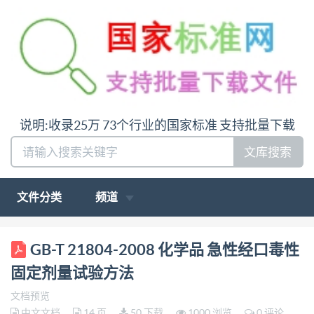
说明:收录25万 73个行业的国家标准 支持批量下载
文库搜索
文件分类
频道
ICS 13.300;11.100 A 80 中华人民共和国国家标准
GB-T 21804-2008 化学品 急性经口毒性
GB/T21804—2008 化学品 急性经口毒性固定剂量试
固定剂量试验方法
验方法 Chemicals-Test method of acute oral toxicity-
文档预览
fixed dosed procedure 2008-05-12发布 2008-09-01实
中文文档
14 页
50 下载
1000 浏览
0 评论