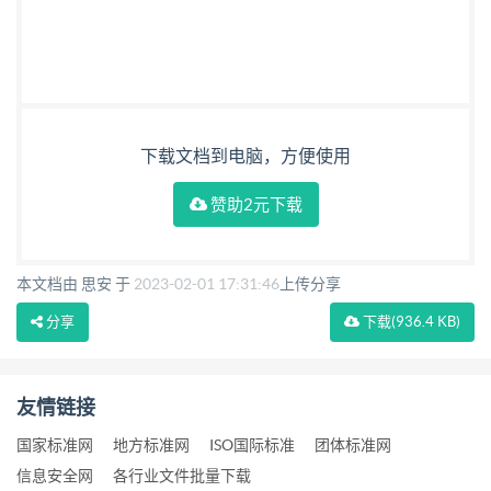
床身丝杠副等主要零件，应采取与寿命相应的 耐磨措
施。 与寿命相应的耐磨措施。 6.4下列结合面应按“重
要固定结合面”的要求考核： a) 工件主轴箱与床身
（或滑板）的结合面； b) 钻杆箱与滑板的结合面； c)
工件中心架上体与下体的结合面； d) 进给箱与床身的
下载文档到电脑，方便使用
结合面； e) 钻杆中心架上体与下体的结合面； f) 丝杠
赞助2元下载
支架与床身的结合面； g) 齿条与床身的结合面； h)
拼接床身的结合面。 重要固定结合面应紧密贴合，紧
固后用0.04mm塞尺检验时不应插入，但充许局部（2
本文档由 思安 于
2023-02-01 17:31:46
上传分享
处～3处）插 入深度不应大于20mm。插入部位的长
分享
下载
(936.4 KB)
度小于或等于结合面长度的1/5，但不大于100mm，
则按 处计。 6.6下列导轨副应按“滑动导轨”的要求考
友情链接
核： 2 SAG GB/T31397—2015 a） 钻杆箱导轨副； b)
钻杆中心架导轨副。 6.7下列导轨副应按“移置导轨”
国家标准网
地方标准网
ISO国际标准
团体标准网
信息安全网
各行业文件批量下载
的要求考核： a）工件中心架导轨副； b）工件主轴