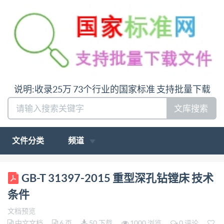
说明:收录25万 73个行业的国家标准 支持批量下载
文库搜索
文件分类
频道
ICS 25.080.20 J 54 GB 中华人民共和国国家标准
GB-T 31397-2015 重型深孔钻镗床 技术
GB/T31397—2015 重型深孔钻镗床 技术条件 Heavy
条件
duty deephole drilling and boring
文档预览
machinesSpecifications 2015-05-15发布 2015-09-01
中文文档
6 页
50 下载
1000 浏览
0 评论