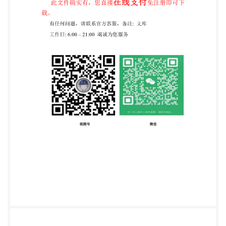
按本标准验收机床时，应同时对GB/T90612006、
GB/T235702009、GB/T253732010、 GB/T25376一
2010中未经本标准具体化的其余项目进行检验。 4附
件和工具 4.1应随机供应下列附件和工具： a）专用工
具一套； b）地脚螺栓、螺母、垫圈、调整垫铁一
套。 4.2扩大机床使用性能的特殊附件，应根据用户
要求按协议供应 4.3机床的标准附件和工具，均应保
证连接部位的互换性和使用性能 GB/T31397—2015 5
安全卫生 5.1 机床电气系统的安全应符合GB5226.1的
规定 5.2 机床液压系统的安全应符合GB/T23572一
2009的规定。 5.3禾 机床润滑系统的安全应符合
GB/T6576一2002的规定。 5.4 机床的安全防护除应
符合GB15760的规定外，还应符合下列要求： a） 钻
杆箱应设有极限位置的安全保险装置； b）工件主轴
箱滑板、钻杆箱滑板、钻杆中心架、导向中心架等与