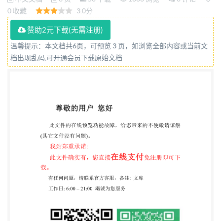
实施 中华人民共和国国家质量监督检验检疫总局 发
0 收藏
3.0分
布 中国国家标准化管理委员会 GB/T 31397—2015 前
赞助2元下载(无需注册)
言 本标准按照GB/T1.1一2009给出的规则起草。 本
温馨提示：本文档共6页，可预览 3 页，如浏览全部内容或当前文
标准由中国机械工业联合会提出。 本标准由全国金属
档出现乱码,可开通会员下载原始文档
切削机床标准化技术委员会（SAC/TC22）归口 本标
准起草单位：齐重数控装备股份有限公司、武汉重型
机床集团有限公司、上海重型机床厂有限 公司。 本
标准要起草人：杨春晖、胡巍、伍竞平、沈利， 1
GB/T 31397—2015 重型深孔钻镗床 技术条件 1范围
本标准规定了重型深孔钻镗床制造和验收的要求。 本
标准适用于最大镗孔直径250mm~1000mm、最大镗
孔深度为3000mm~20000mm的工件 主轴箱固定型和
移动型一般用途的重型深孔钻镗床。 规范性引用文件
2 下列文件对于本文件的应用是必不可少的。凡是注
日期的引用文件，仅注日期的版本适用于本文 件。凡