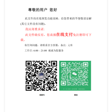
导轨结合的两端均应设有防护 装置。 5.5按
GB/T16769一2008的规定检验机床的噪声。机床噪
声测量应在工件主轴箱和钻杆箱等主运 动正、反转的
低、中、高速和钻杆箱的进给运动在中速时的空运转
条件下进行，整机噪声声压级不应超过 85dB(A)。主
电机部位噪声声压级不应超过90dB(A)。 5.6在工作行
程范围内，手轮、手柄的操纵力应均勾且不应超过表
1的规定。 表1手轮、手柄的操纵力 单位为牛顿 名称
操纵力 工件主轴箱、钻杆箱变速手柄 120 刀架回转、
移动手轮、手柄 工件中心架、钻杆中心架移动手轮、
手柄 200 6加工和装配质量 6.1工件床身、钻杆床身、
工件主轴箱体及其滑板、钻杆箱体及其滑板、导向中
心架上体与下体等为重 要零件，粗加工后应进行热时
效或振动时效处理，或其他消除内应力的措施。 6.2
工件主轴箱主轴副、钻杆箱主轴副、高速重载齿轮、